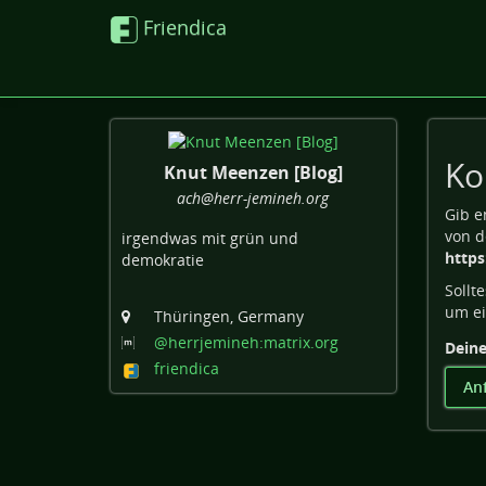
Friendica
Ko
Knut Meenzen [Blog]
ach@herr-jemineh.org
Gib e
von d
irgendwas mit grün und
https
demokratie
Sollt
um ei
Thüringen, Germany
@herrjemineh:matrix
.org
Deine
friendica