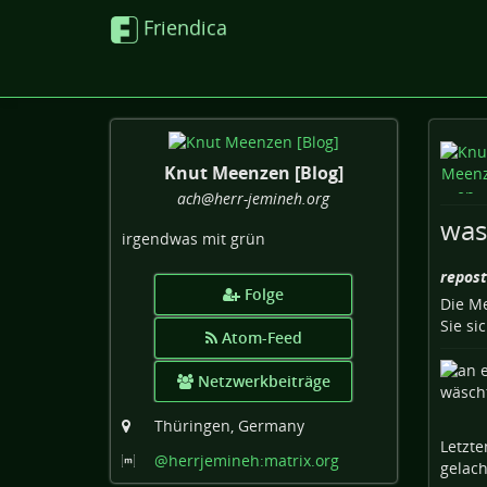
Friendica
Knut Meenzen [Blog]
ach
@herr-jemineh
.org
was
irgendwas mit grün
repost
Folge
Die Me
Sie sic
Atom-Feed
Netzwerkbeiträge
Thüringen, Germany
Letzte
@herrjemineh:matrix
.org
gelach