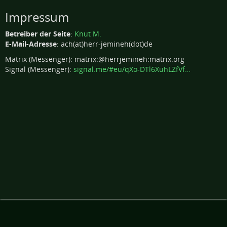
Impressum
Betreiber der Seite
:
Knut M.
E-Mail-Adresse
: ach(at)herr-jemineh(dot)de
Matrix (Messenger): ​​​​​​​matrix:@herrjemineh:matrix.org
Signal (Messenger):
signal.me/#eu/qXo-DTl6XuhLZfVf…