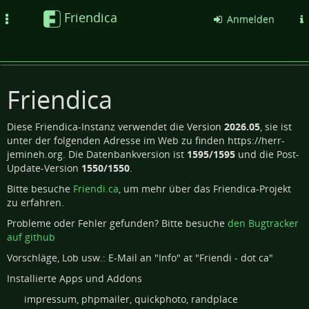
Friendica
Toggle
Anmelden
navigation
Friendica
Diese Friendica-Instanz verwendet die Version
2026.05
, sie ist
unter der folgenden Adresse im Web zu finden https://herr-
jemineh.org. Die Datenbankversion ist
1595/1595
und die Post-
Update-Version
1550/1550
.
Bitte besuche
Friendi.ca
, um mehr über das Friendica-Projekt
zu erfahren.
Probleme oder Fehler gefunden? Bitte besuche
den Bugtracker
auf github
Vorschläge, Lob usw.: E-Mail an "Info" at "Friendi - dot ca"
Installierte Apps und Addons
impressum, phpmailer, quickphoto, randplace