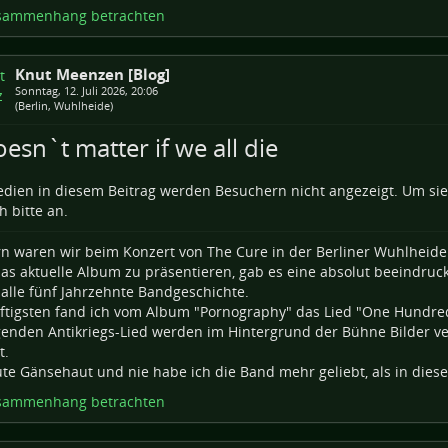
sammenhang betrachten
Knut Meenzen [Blog]
Sonntag, 12. Juli 2026, 20:06
(Berlin, Wuhlheide)
oesn`t matter if we all die
dien in diesem Beitrag werden Besuchern nicht angezeigt. Um si
h bitte an.
n waren wir beim Konzert von The Cure in der Berliner Wuhlheide
das aktuelle Album zu präsentieren, gab es eine absolut beeindru
alle fünf Jahrzehnte Bandgeschichte.
ftigsten fand ich vom Album "Pornography" das Lied "One Hundre
enden Antikriegs-Lied werden im Hintergrund der Bühne Bilder v
t.
te Gänsehaut und nie habe ich die Band mehr geliebt, als in die
sammenhang betrachten