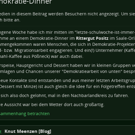
okratie-Dinner
dien in diesem Beitrag werden Besuchern nicht angezeigt. Um si
h bitte an.
gene Woche habe ich mir mitten im "letzte-schulwoche-ist-immer-
ahme an einem Demokratie-Dinner im
Rittergut Positz
im Saale-Orl
mengekommen waren Menschen, die sich in Demokratie-Projekten,
- bzw. Migrationsarbeit engagieren. Und ein(!) Unternehmer (Kaff
ahl-Kaffee aus Pößneck) war auch dabei.
rspeise, Hauptgericht und Dessert haben wir in kleinen Gruppen 
emlagen und Chancen unserer "Demokratiearbeit von unten" besp
neue Kontakte sind entstanden und aus meiner letzten Arbeitsgrup
Dessert mit Minze) ist auch gleich die Idee für ein Folgetreffen ent
 sich also doch gelohnt, mal in den Nachbarlandkreis zu fahren.
e Aussicht war bei dem Wetter dort auch großartig.
sammenhang betrachten
Knut Meenzen [Blog]