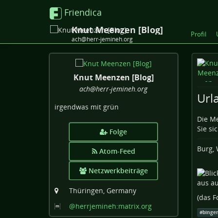
Friendica
Knut Meenzen [Blog]
Profil
ach@herr-jemineh.org
Knut Meenzen [Blog]
ach
@herr-jemineh
.org
Url
irgendwas mit grün
Die Me
Sie sic
Folge
Burg, 
Atom-Feed
Netzwerkbeiträge
Thüringen, Germany
(das F
@herrjemineh:matrix
.org
#
binge