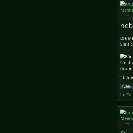
neb
Die Me
Sie sic
Friedh
drüber
#
bilde
#
bilder
Im Zu