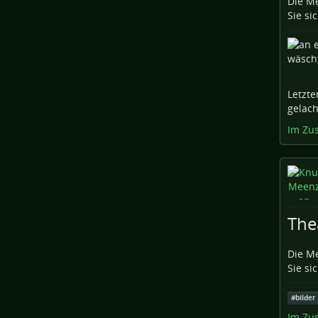
Die Me
Sie sic
Letzte
gelach
Im Zu
The
Die Me
Sie sic
#
bilder
Im Zu