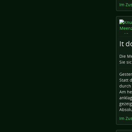
Im Zu
It d
Die Me
Sie sic
Gester
Statt 
durch 
Am he
anklag
gezeig
Absolu
Im Zu