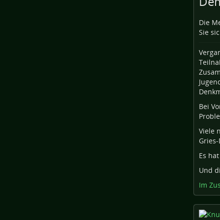
Dem
Die Me
Sie sic
Vergan
Teiln
Zusam
Jugend
Denkm
Bei Vo
Probl
Viele 
Gries-
Es hat
Und di
Im Zu