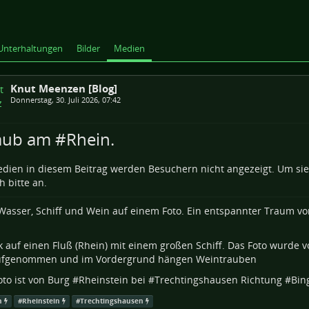
Unterhaltungen
Bilder
Medien
Knut Meenzen [Blog]
Donnerstag, 30. Juli 2026, 07:42
aub am #Rhein.
dien in diesem Beitrag werden Besuchern nicht angezeigt. Um si
h bitte an.
Wasser, Schiff und Wein auf einem Foto. Ein entspannter Traum vo
oto ist von Burg #
Rheinstein
bei #
Trechtingshausen
Richtung #
Bin
n
#
Rheinstein
#
Trechtingshausen