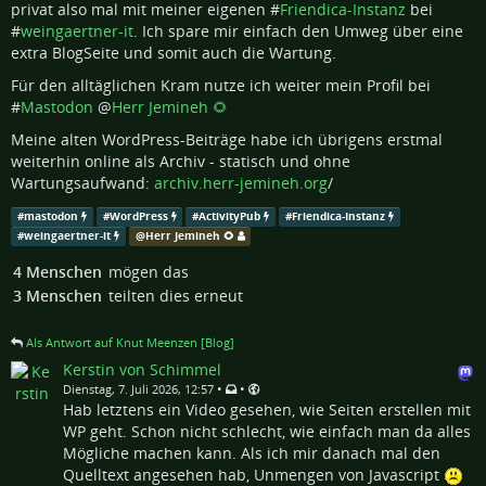
privat also mal mit meiner eigenen #
Friendica-Instanz
bei
#
weingaertner-it
. Ich spare mir einfach den Umweg über eine
extra BlogSeite und somit auch die Wartung.
Für den alltäglichen Kram nutze ich weiter mein Profil bei
#
Mastodon
@
Herr Jemineh 🌻
Meine alten WordPress-Beiträge habe ich übrigens erstmal
weiterhin online als Archiv - statisch und ohne
Wartungsaufwand:
archiv.herr-jemineh.org
/
#
mastodon
#
WordPress
#
ActivityPub
#
Friendica-Instanz
#
weingaertner-it
@
Herr Jemineh 🌻
4 Menschen
mögen das
3 Menschen
teilten dies erneut
Als Antwort auf Knut Meenzen [Blog]
Kerstin von Schimmel
•
•
Dienstag, 7. Juli 2026, 12:57
Hab letztens ein Video gesehen, wie Seiten erstellen mit
WP geht. Schon nicht schlecht, wie einfach man da alles
Mögliche machen kann. Als ich mir danach mal den
Quelltext angesehen hab, Unmengen von Javascript