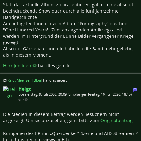
Statt das aktuelle Album zu präsentieren, gab es eine absolut
beeindruckende Show quer durch alle fünf Jahrzehnte
Bandgeschichte.
Am heftigsten fand ich vom Album "Pornography" das Lied
"One Hundred Years". Zum anklagenden Antikriegs-Lied
werden im Hintergrund der Bühne Bilder vergangener Kriege
gezeigt.
Absolute Gänsehaut und nie habe ich die Band mehr geliebt,
als in diesem Moment.
Herr Jemineh 🌻
hat dies geteilt.
Knut Meenzen [Blog]
hat dies geteilt
Helgo
Donnerstag, 9. Juli 2026, 20:09 (Empfangen Freitag, 10. Juli 2026, 18:45)
•
•
Die Medien in diesem Beitrag werden Besuchern nicht
angezeigt. Um sie anzusehen, gehe bitte zum
Originalbeitrag
.
Kumpanei des BR mit „Querdenker“-Szene und AfD-Streamern?
Julia Ruhs bei Interviews in Erfurt.