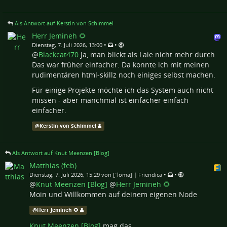
Als Antwort auf Kerstin von Schimmel
Herr Jemineh 🌻
•
•
Dienstag, 7. Juli 2026, 13:00
@
Blackcat470
Ja, man blickt als Laie nicht mehr durch.
Das war früher einfacher. Da konnte ich mit meinen
rudimentären html-skillz noch einiges selbst machen.
Für einige Projekte möchte ich das System auch nicht
missen - aber manchmal ist einfacher einfach
einfacher.
@
Kerstin von Schimmel
Als Antwort auf Knut Meenzen [Blog]
Matthias (feb)
•
•
Dienstag, 7. Juli 2026, 15:29 von [ˈloma] | Friendica
@
Knut Meenzen [Blog]
@
Herr Jemineh 🌻
Moin und Willkommen auf deinem eigenen Node
@
Herr Jemineh 🌻
Knut Meenzen [Blog]
mag das.